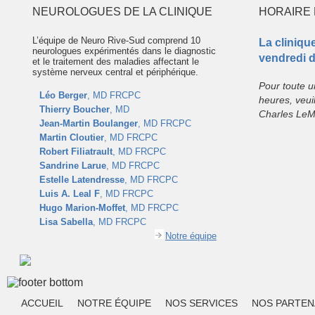
NEUROLOGUES DE LA CLINIQUE
HORAIRE 
L’équipe de Neuro Rive-Sud comprend 10
La cliniqu
neurologues expérimentés dans le diagnostic
vendredi d
et le traitement des maladies affectant le
système nerveux central et périphérique.
Pour toute 
Léo Berger
, MD FRCPC
heures, veuil
Thierry Boucher
, MD
Charles LeM
Jean-Martin Boulanger
, MD FRCPC
Martin Cloutier
, MD FRCPC
Robert Filiatrault
, MD FRCPC
Sandrine Larue
, MD FRCPC
Estelle Latendresse
, MD FRCPC
Luis A. Leal F
, MD FRCPC
Hugo Marion-Moffet
, MD FRCPC
Lisa Sabella
, MD FRCPC
Notre équipe
ACCUEIL
NOTRE ÉQUIPE
NOS SERVICES
NOS PARTEN